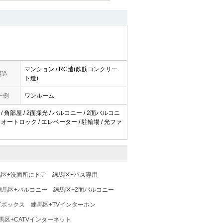
マンション / RC造(鉄筋コンクリー
構造
ト造)
一例
ワンルーム
/ 角部屋 / 2面採光 / バルコニー / 2面バルコニ
 オートロック / エレベーター / 駐輪場 / 光ファ
馬区+洗面所にドア
練馬区+バス専用
練馬区+バルコニー
練馬区+2面バルコニー
ズボックス
練馬区+TVインターホン
馬区+CATVインターネット