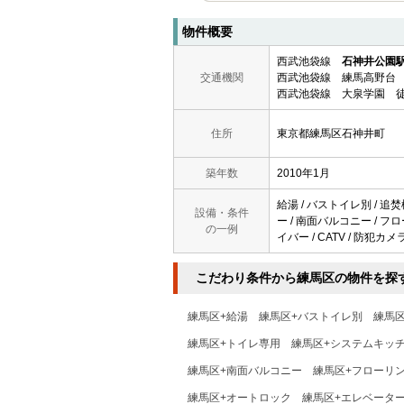
物件概要
西武池袋線
石神井公園
交通機関
西武池袋線 練馬高野台 
西武池袋線 大泉学園 徒
住所
東京都練馬区石神井町
築年数
2010年1月
給湯 / バストイレ別 / 追焚
設備・条件
ー / 南面バルコニー / フロ
の一例
イバー / CATV / 防犯カ
こだわり条件から練馬区の物件を探
練馬区+給湯
練馬区+バストイレ別
練馬
練馬区+トイレ専用
練馬区+システムキッ
練馬区+南面バルコニー
練馬区+フローリ
練馬区+オートロック
練馬区+エレベータ