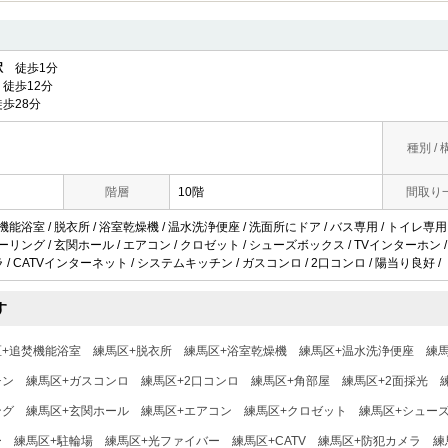
駅
徒歩1分
徒歩12分
歩28分
種別 / 
階層
10階
間取り
機能浴室 / 脱衣所 / 浴室乾燥機 / 温水洗浄便座 / 洗面所にドア / バス専用 / トイレ専用 
ーリング / 玄関ホール / エアコン / クロゼット / シューズボックス / TVインターホン /
メラ / CATVインターネット / システムキッチン / ガスコンロ / 2口コンロ / 陽当り良好 /
す
区+追焚機能浴室
練馬区+脱衣所
練馬区+浴室乾燥機
練馬区+温水洗浄便座
練
チン
練馬区+ガスコンロ
練馬区+2口コンロ
練馬区+角部屋
練馬区+2面採光
ング
練馬区+玄関ホール
練馬区+エアコン
練馬区+クロゼット
練馬区+シュー
ー
練馬区+駐輪場
練馬区+光ファイバー
練馬区+CATV
練馬区+防犯カメラ
練