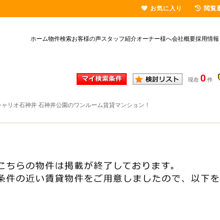
お気に入り
閲覧
ホーム
物件検索
お客様の声
スタッフ紹介
オーナー様へ
会社概要
採用情報
0
現在
件
シャリオ石神井 石神井公園のワンルーム賃貸マンション！