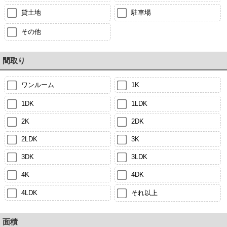
貸土地
駐車場
その他
間取り
ワンルーム
1K
1DK
1LDK
2K
2DK
2LDK
3K
3DK
3LDK
4K
4DK
4LDK
それ以上
面積