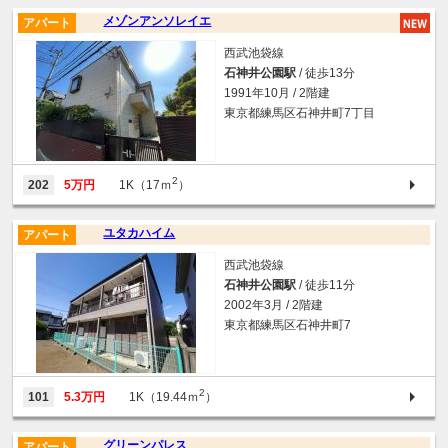
メゾンアンソレイエ
アパート
西武池袋線
石神井公園駅
/ 徒歩13分
1991年10月 / 2階建
東京都練馬区石神井町7丁目
2
202
5万円
1K（17ｍ
）
ユタカハイム
アパート
西武池袋線
石神井公園駅
/ 徒歩11分
2002年3月 / 2階建
東京都練馬区石神井町7
2
101
5.3万円
1K（19.44ｍ
）
グリーンパレス
アパート