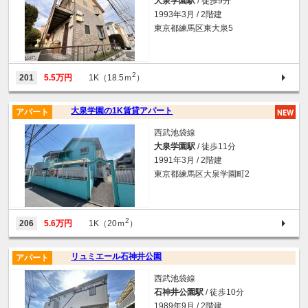
大泉学園駅
/ 徒歩9分
1993年3月 / 2階建
東京都練馬区東大泉5
2
201
5.5万円
1K（18.5ｍ
）
大泉学園の1K賃貸アパート
アパート
西武池袋線
大泉学園駅
/ 徒歩11分
1991年3月 / 2階建
東京都練馬区大泉学園町2
2
206
5.6万円
1K（20ｍ
）
リュミエール石神井公園
アパート
西武池袋線
石神井公園駅
/ 徒歩10分
1989年9月 / 2階建