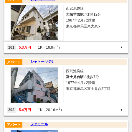
西武池袋線
大泉学園駅
/ 徒歩12分
1987年2月 / 2階建
東京都練馬区東大泉5
2
101
5.3万円
1K（18.8ｍ
）
シャトーヤジ5
アパート
西武池袋線
富士見台駅
/ 徒歩7分
1977年4月 / 2階建
東京都練馬区富士見台2丁目
2
202
5.4万円
1K（20.16ｍ
）
ファミール
アパート