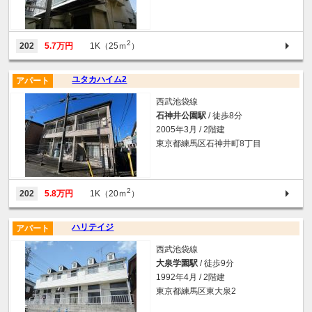
2
202
5.7万円
1K（25ｍ
）
ユタカハイム2
アパート
西武池袋線
石神井公園駅
/ 徒歩8分
2005年3月 / 2階建
東京都練馬区石神井町8丁目
2
202
5.8万円
1K（20ｍ
）
ハリテイジ
アパート
西武池袋線
大泉学園駅
/ 徒歩9分
1992年4月 / 2階建
東京都練馬区東大泉2