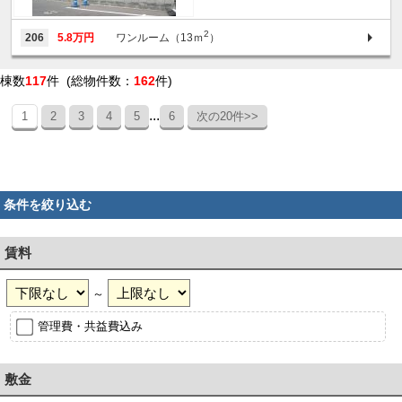
2
206
5.8万円
ワンルーム（13ｍ
）
棟数
117
件 (総物件数：
162
件)
...
1
2
3
4
5
6
次の20件>>
条件を絞り込む
賃料
～
管理費・共益費込み
敷金