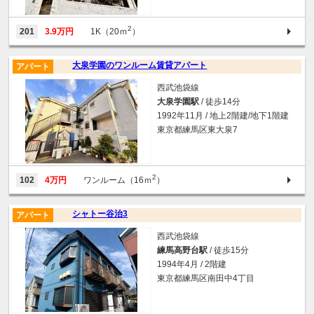
2
201
3.9万円
1K（20ｍ
）
大泉学園のワンルーム賃貸アパート
アパート
西武池袋線
大泉学園駅
/ 徒歩14分
1992年11月 / 地上2階建/地下1階建
東京都練馬区東大泉7
2
102
4万円
ワンルーム（16ｍ
）
シャトー谷治3
アパート
西武池袋線
練馬高野台駅
/ 徒歩15分
1994年4月 / 2階建
東京都練馬区南田中4丁目