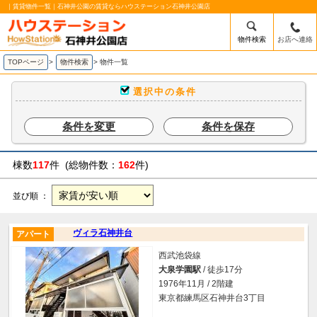
｜賃貸物件一覧｜石神井公園の賃貸ならハウステーション石神井公園店
物件検索
お店へ連絡
TOPページ
>
物件検索
>
物件一覧
選択中の条件
条件を変更
条件を保存
棟数
117
件 (総物件数：
162
件)
並び順 ：
ヴィラ石神井台
アパート
西武池袋線
大泉学園駅
/ 徒歩17分
1976年11月 / 2階建
東京都練馬区石神井台3丁目