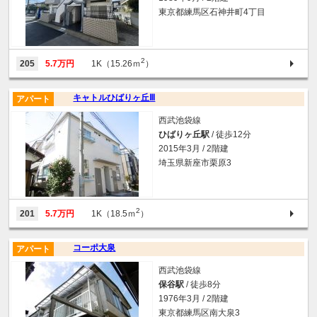
東京都練馬区石神井町4丁目
2
205
5.7万円
1K（15.26ｍ
）
キャトルひばりヶ丘Ⅲ
アパート
西武池袋線
ひばりヶ丘駅
/ 徒歩12分
2015年3月 / 2階建
埼玉県新座市栗原3
2
201
5.7万円
1K（18.5ｍ
）
コーポ大泉
アパート
西武池袋線
保谷駅
/ 徒歩8分
1976年3月 / 2階建
東京都練馬区南大泉3