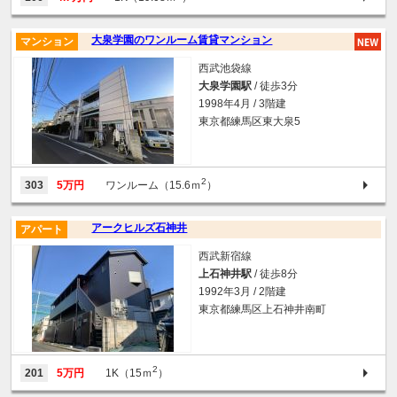
大泉学園のワンルーム賃貸マンション
マンション
西武池袋線
大泉学園駅
/ 徒歩3分
1998年4月 / 3階建
東京都練馬区東大泉5
2
303
5万円
ワンルーム（15.6ｍ
）
アークヒルズ石神井
アパート
西武新宿線
上石神井駅
/ 徒歩8分
1992年3月 / 2階建
東京都練馬区上石神井南町
2
201
5万円
1K（15ｍ
）