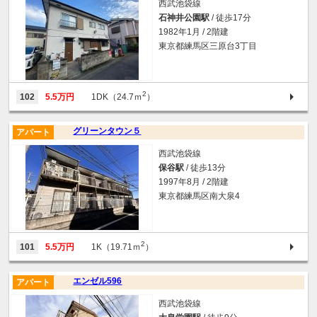
西武池袋線
石神井公園駅
/ 徒歩17分
1982年1月 / 2階建
東京都練馬区三原台3丁目
2
102
5.5万円
1DK（24.7ｍ
）
グリーンタウン５
アパート
西武池袋線
保谷駅
/ 徒歩13分
1997年8月 / 2階建
東京都練馬区南大泉4
2
101
5.5万円
1K（19.71ｍ
）
エンゼル596
アパート
西武池袋線