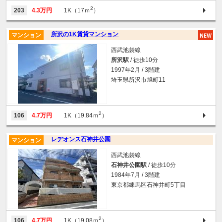
2
203
4.3万円
1K（17ｍ
）
所沢の1K賃貸マンション
マンション
西武池袋線
所沢駅
/ 徒歩10分
1997年2月 / 3階建
埼玉県所沢市旭町11
2
106
4.7万円
1K（19.84ｍ
）
レヂオンス石神井公園
マンション
西武池袋線
石神井公園駅
/ 徒歩10分
1984年7月 / 3階建
東京都練馬区石神井町5丁目
2
106
4.7万円
1K（19.08ｍ
）