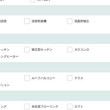
能浴室
浴室乾燥機
洗面所独立
キッチン
独立型キッチン
ガスコンロ
キングヒーター
ルーフバルコニー
テラス
ーション
リング
全住居フローリング
ロフト