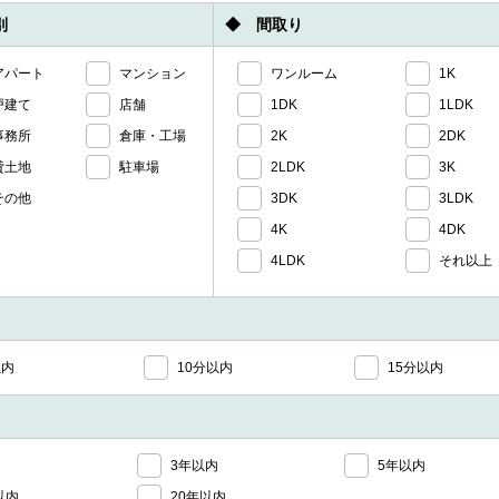
別
◆ 間取り
アパート
マンション
ワンルーム
1K
戸建て
店舗
1DK
1LDK
事務所
倉庫・工場
2K
2DK
貸土地
駐車場
2LDK
3K
その他
3DK
3LDK
4K
4DK
4LDK
それ以上
以内
10分以内
15分以内
3年以内
5年以内
以内
20年以内