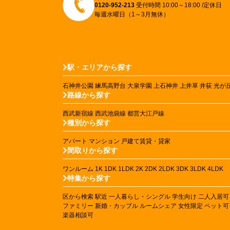
0120-952-213
受付時間 10:00～18:00 /定休日
毎週水曜日（1～3月無休）
駅・エリアから探す
石神井公園
練馬高野台
大泉学園
上石神井
上井草
井荻
光が
路線から探す
西武新宿線
西武池袋線
都営大江戸線
種別から探す
アパート
マンション
戸建て賃貸・貸家
間取りから探す
ワンルーム
1K
1DK
1LDK
2K
2DK
2LDK
3DK
3LDK
4LDK
特集から探す
区から検索
駅近
一人暮らし・シングル
学生向け
二人入居可
ファミリー
新婚・カップル
ルームシェア
女性限定
ペット可
楽器相談可