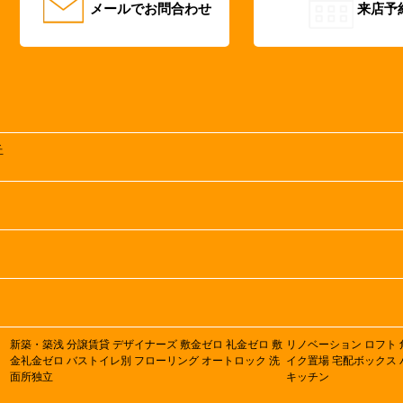
メールでお問合わせ
来店予
丘
新築・築浅
分譲賃貸
デザイナーズ
敷金ゼロ
礼金ゼロ
敷
リノベーション
ロフト
金礼金ゼロ
バストイレ別
フローリング
オートロック
洗
イク置場
宅配ボックス
面所独立
キッチン