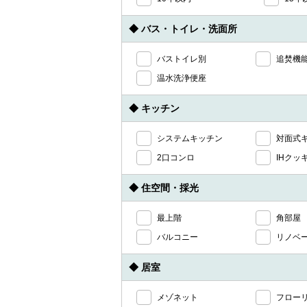
◆ バス・トイレ・洗面所
バストイレ別
追焚機
温水洗浄便座
◆ キッチン
システムキッチン
対面式
2口コンロ
IHクッ
◆ 住空間・採光
最上階
角部屋
バルコニー
リノベ
◆ 居室
メゾネット
フロー