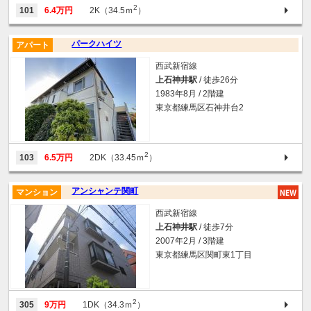
2
101
6.4万円
2K（34.5ｍ
）
パークハイツ
アパート
西武新宿線
上石神井駅
/ 徒歩26分
1983年8月 / 2階建
東京都練馬区石神井台2
2
103
6.5万円
2DK（33.45ｍ
）
アンシャンテ関町
マンション
西武新宿線
上石神井駅
/ 徒歩7分
2007年2月 / 3階建
東京都練馬区関町東1丁目
2
305
9万円
1DK（34.3ｍ
）