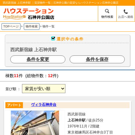
西武新宿線 上石神井駅 ｜賃貸物件一覧｜石神井公園の賃貸ならハウステーション石神井公園店
物件検索
お店へ連絡
TOPページ
>
物件検索
>
物件一覧
選択中の条件
西武新宿線 上石神井駅
条件を変更
条件を保存
棟数
11
件 (総物件数：
12
件)
並び順 ：
ヴィラ石神井台
アパート
西武新宿線
上石神井駅
/ 徒歩25分
1976年11月 / 2階建
東京都練馬区石神井台3丁目