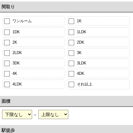
間取り
ワンルーム
1K
1DK
1LDK
2K
2DK
2LDK
3K
3DK
3LDK
4K
4DK
4LDK
それ以上
面積
～
駅徒歩