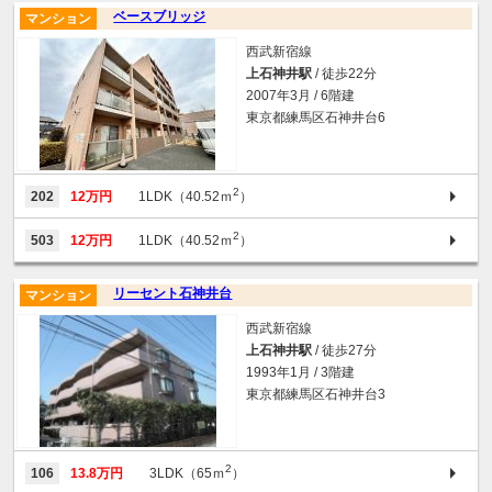
ベースブリッジ
マンション
西武新宿線
上石神井駅
/ 徒歩22分
2007年3月 / 6階建
東京都練馬区石神井台6
2
202
12万円
1LDK（40.52ｍ
）
2
503
12万円
1LDK（40.52ｍ
）
リーセント石神井台
マンション
西武新宿線
上石神井駅
/ 徒歩27分
1993年1月 / 3階建
東京都練馬区石神井台3
2
106
13.8万円
3LDK（65ｍ
）