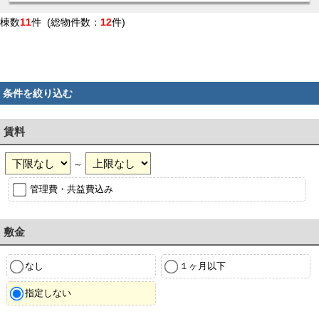
棟数
11
件 (総物件数：
12
件)
条件を絞り込む
賃料
～
管理費・共益費込み
敷金
なし
１ヶ月以下
指定しない