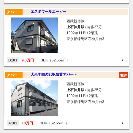
エスポワールエービー
アパート
西武新宿線
上石神井駅
/ 徒歩27分
1992年11月 / 2階建
東京都練馬区石神井台3
2
B103
9.5万円
3DK（52.55ｍ
）
大泉学園の3DK賃貸アパート
アパート
西武新宿線
上石神井駅
/ 徒歩25分
1992年11月 / 2階建
東京都練馬区石神井台3
2
A101
10万円
3DK（52.55ｍ
）