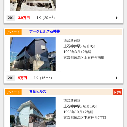
2
201
3.9万円
1K（20ｍ
）
アークヒルズ石神井
アパート
西武新宿線
上石神井駅
/ 徒歩8分
1992年3月 / 2階建
東京都練馬区上石神井南町
2
201
5万円
1K（15ｍ
）
青葉ヒルズ
アパート
西武新宿線
上石神井駅
/ 徒歩19分
1993年10月 / 2階建
東京都練馬区下石神井5丁目