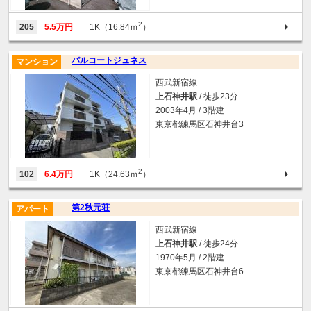
2
205
5.5万円
1K（16.84ｍ
）
パルコートジュネス
マンション
西武新宿線
上石神井駅
/ 徒歩23分
2003年4月 / 3階建
東京都練馬区石神井台3
2
102
6.4万円
1K（24.63ｍ
）
第2秋元荘
アパート
西武新宿線
上石神井駅
/ 徒歩24分
1970年5月 / 2階建
東京都練馬区石神井台6