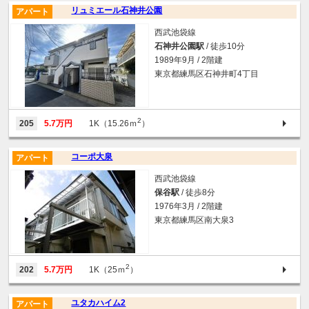
リュミエール石神井公園
アパート
西武池袋線
石神井公園駅
/ 徒歩10分
1989年9月 / 2階建
東京都練馬区石神井町4丁目
2
205
5.7万円
1K（15.26ｍ
）
コーポ大泉
アパート
西武池袋線
保谷駅
/ 徒歩8分
1976年3月 / 2階建
東京都練馬区南大泉3
2
202
5.7万円
1K（25ｍ
）
ユタカハイム2
アパート