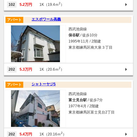
2
102
5.2万円
1K（19.4ｍ
）
エスポワール高義
アパート
西武池袋線
保谷駅
/ 徒歩10分
1995年11月 / 2階建
東京都練馬区南大泉３丁目
2
202
5.3万円
1K（20.6ｍ
）
シャトーヤジ5
アパート
西武池袋線
富士見台駅
/ 徒歩7分
1977年4月 / 2階建
東京都練馬区富士見台2丁目
2
202
5.4万円
1K（20.16ｍ
）