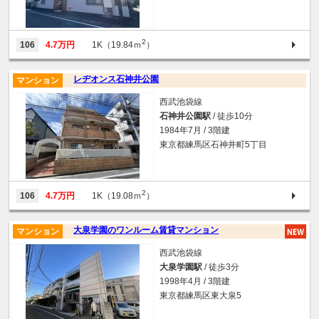
2
106
4.7万円
1K（19.84ｍ
）
レヂオンス石神井公園
マンション
西武池袋線
石神井公園駅
/ 徒歩10分
1984年7月 / 3階建
東京都練馬区石神井町5丁目
2
106
4.7万円
1K（19.08ｍ
）
大泉学園のワンルーム賃貸マンション
マンション
西武池袋線
大泉学園駅
/ 徒歩3分
1998年4月 / 3階建
東京都練馬区東大泉5