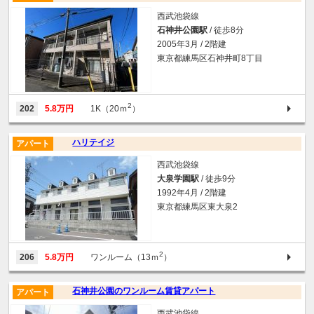
西武池袋線
石神井公園駅
/ 徒歩8分
2005年3月 / 2階建
東京都練馬区石神井町8丁目
2
202
5.8万円
1K（20ｍ
）
ハリテイジ
アパート
西武池袋線
大泉学園駅
/ 徒歩9分
1992年4月 / 2階建
東京都練馬区東大泉2
2
206
5.8万円
ワンルーム（13ｍ
）
石神井公園のワンルーム賃貸アパート
アパート
西武池袋線