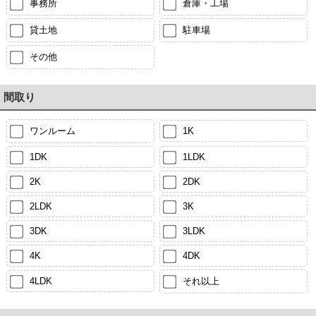
事務所
倉庫・工場
貸土地
駐車場
その他
間取り
ワンルーム
1K
1DK
1LDK
2K
2DK
2LDK
3K
3DK
3LDK
4K
4DK
4LDK
それ以上