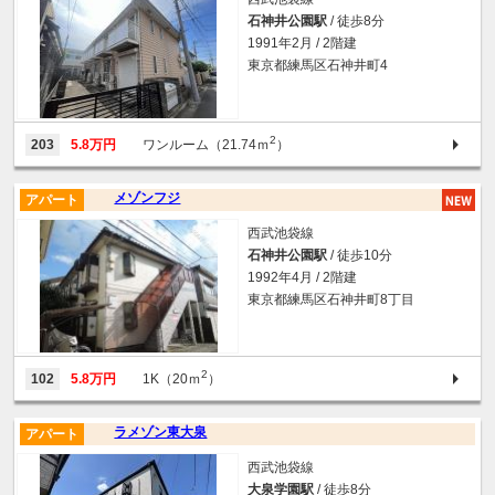
石神井公園駅
/ 徒歩8分
1991年2月 / 2階建
東京都練馬区石神井町4
2
203
5.8万円
ワンルーム（21.74ｍ
）
メゾンフジ
アパート
西武池袋線
石神井公園駅
/ 徒歩10分
1992年4月 / 2階建
東京都練馬区石神井町8丁目
2
102
5.8万円
1K（20ｍ
）
ラメゾン東大泉
アパート
西武池袋線
大泉学園駅
/ 徒歩8分