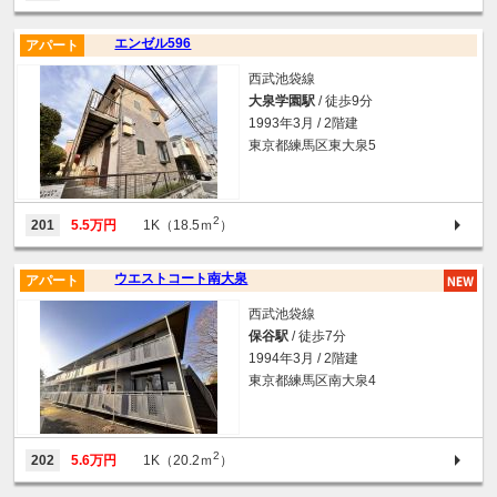
エンゼル596
アパート
西武池袋線
大泉学園駅
/ 徒歩9分
1993年3月 / 2階建
東京都練馬区東大泉5
2
201
5.5万円
1K（18.5ｍ
）
ウエストコート南大泉
アパート
西武池袋線
保谷駅
/ 徒歩7分
1994年3月 / 2階建
東京都練馬区南大泉4
2
202
5.6万円
1K（20.2ｍ
）