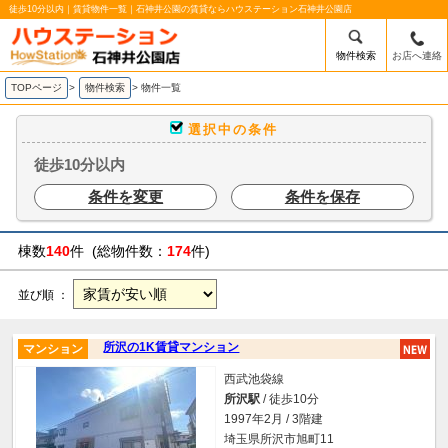
徒歩10分以内｜賃貸物件一覧｜石神井公園の賃貸ならハウステーション石神井公園店
物件検索
お店へ連絡
TOPページ
>
物件検索
>
物件一覧
選択中の条件
徒歩10分以内
条件を変更
条件を保存
棟数
140
件 (総物件数：
174
件)
並び順 ：
所沢の1K賃貸マンション
マンション
西武池袋線
所沢駅
/ 徒歩10分
1997年2月 / 3階建
埼玉県所沢市旭町11