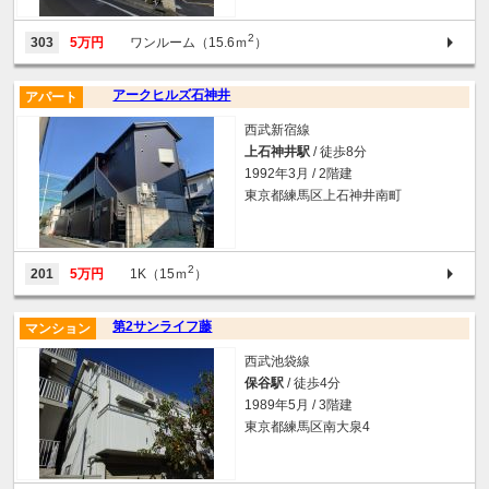
2
303
5万円
ワンルーム（15.6ｍ
）
アークヒルズ石神井
アパート
西武新宿線
上石神井駅
/ 徒歩8分
1992年3月 / 2階建
東京都練馬区上石神井南町
2
201
5万円
1K（15ｍ
）
第2サンライフ藤
マンション
西武池袋線
保谷駅
/ 徒歩4分
1989年5月 / 3階建
東京都練馬区南大泉4