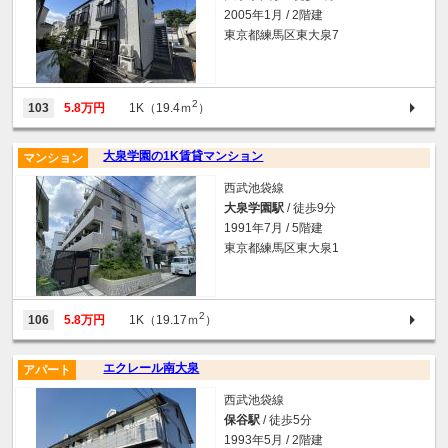
2005年1月 / 2階建
東京都練馬区東大泉7
2
103
5.8万円
1K（19.4ｍ
）
大泉学園の1K賃貸マンション
マンション
西武池袋線
大泉学園駅
/ 徒歩9分
1991年7月 / 5階建
東京都練馬区東大泉1
2
106
5.8万円
1K（19.17ｍ
）
エクレール南大泉
アパート
西武池袋線
保谷駅
/ 徒歩5分
1993年5月 / 2階建