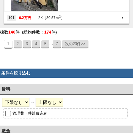
2
101
6.2万円
2K（30.57ｍ
）
棟数
140
件 (総物件数：
174
件)
...
1
2
3
4
5
7
次の20件>>
条件を絞り込む
賃料
～
管理費・共益費込み
敷金