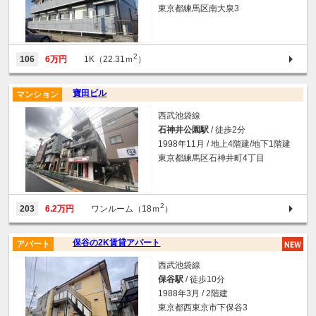
東京都練馬区南大泉3
2
106
6万円
1K（22.31ｍ
）
寶田ビル
マンション
西武池袋線
石神井公園駅
/ 徒歩2分
1998年11月 / 地上4階建/地下1階建
東京都練馬区石神井町4丁目
2
203
6.2万円
ワンルーム（18ｍ
）
保谷の2K賃貸アパート
アパート
西武池袋線
保谷駅
/ 徒歩10分
1988年3月 / 2階建
東京都西東京市下保谷3