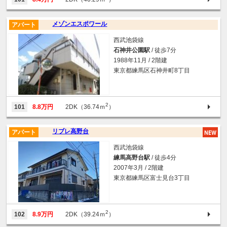
メゾンエスポワール
アパート
西武池袋線
石神井公園駅
/ 徒歩7分
1988年11月 / 2階建
東京都練馬区石神井町8丁目
2
101
8.8万円
2DK（36.74ｍ
）
リブレ高野台
アパート
西武池袋線
練馬高野台駅
/ 徒歩4分
2007年3月 / 2階建
東京都練馬区富士見台3丁目
2
102
8.9万円
2DK（39.24ｍ
）