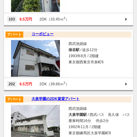
2
103
6.5万円
2DK（33.45ｍ
）
コーポビュー
アパート
西武池袋線
保谷駅
/ 徒歩12分
1993年8月 / 2階建
東京都西東京市泉町6
2
202
6.5万円
2DK（39.66ｍ
）
大泉学園の2DK賃貸アパート
アパート
西武池袋線
大泉学園駅
/ 西武バス 長久保 バス
乗車時間16分 停歩2分
1992年11月 / 2階建
東京都練馬区大泉学園町8