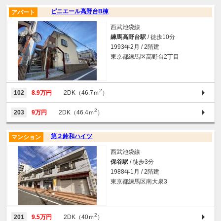
ピニエール高野台B棟
アパート
西武池袋線
練馬高野台駅
/ 徒歩10分
1993年2月 / 2階建
東京都練馬区高野台2丁目
2
102
8.9万円
2DK（46.7ｍ
）
2
203
9万円
2DK（46.4ｍ
）
第２鈴和ハイツ
マンション
西武池袋線
保谷駅
/ 徒歩3分
1988年1月 / 2階建
東京都練馬区南大泉3
2
201
9.5万円
2DK（40ｍ
）