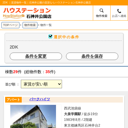
2DK ｜賃貸物件一覧｜石神井公園の賃貸ならハウステーション石神井公園店
物件検索
お店へ連絡
TOPページ
>
物件検索
>
物件一覧
選択中の条件
2DK
条件を変更
条件を保存
棟数
29
件 (総物件数：
35
件)
並び順 ：
パークハイツ
アパート
西武池袋線
大泉学園駅
/ 徒歩19分
1983年8月 / 2階建
東京都練馬区石神井台2