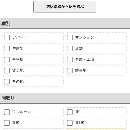
種別
アパート
マンション
戸建て
店舗
事務所
倉庫・工場
貸土地
駐車場
その他
間取り
ワンルーム
1K
1DK
1LDK