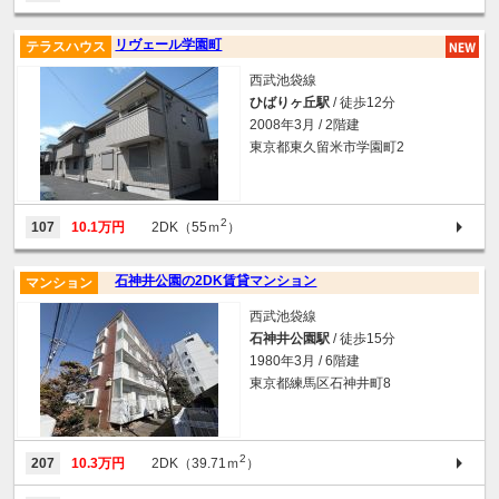
リヴェール学園町
テラスハウス
西武池袋線
ひばりヶ丘駅
/ 徒歩12分
2008年3月 / 2階建
東京都東久留米市学園町2
2
107
10.1万円
2DK（55ｍ
）
石神井公園の2DK賃貸マンション
マンション
西武池袋線
石神井公園駅
/ 徒歩15分
1980年3月 / 6階建
東京都練馬区石神井町8
2
207
10.3万円
2DK（39.71ｍ
）