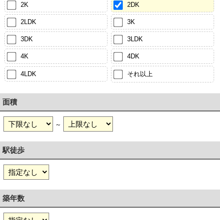
2K
2DK
2LDK
3K
3DK
3LDK
4K
4DK
4LDK
それ以上
面積
～
駅徒歩
築年数