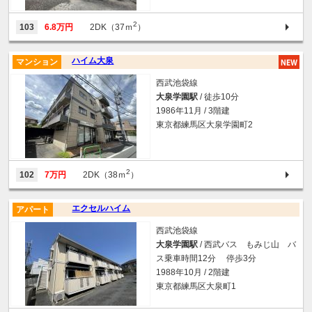
2
103
6.8万円
2DK（37ｍ
）
ハイム大泉
マンション
西武池袋線
大泉学園駅
/ 徒歩10分
1986年11月 / 3階建
東京都練馬区大泉学園町2
2
102
7万円
2DK（38ｍ
）
エクセルハイム
アパート
西武池袋線
大泉学園駅
/ 西武バス もみじ山 バ
ス乗車時間12分 停歩3分
1988年10月 / 2階建
東京都練馬区大泉町1