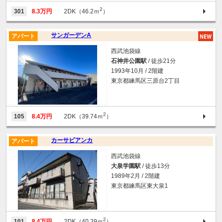
2
301
8.3万円
2DK（46.2ｍ
）
サンガーデンA
アパート
西武池袋線
石神井公園駅
/ 徒歩21分
1993年10月 / 2階建
東京都練馬区三原台2丁目
2
105
8.4万円
2DK（39.74ｍ
）
カーサビアンカ
アパート
西武池袋線
大泉学園駅
/ 徒歩13分
1989年2月 / 2階建
東京都練馬区東大泉1
2
101
8.4万円
2DK（40.29ｍ
）