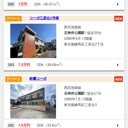
2
202
7万円
2DK（40.07ｍ
）
コーポ三原台1号棟
アパート
西武池袋線
石神井公園駅
/ 徒歩20分
1980年4月 / 2階建
東京都練馬区三原台2丁目
2
103
7.3万円
2DK（39.69ｍ
）
鈴蘭コーポ
アパート
西武池袋線
石神井公園駅
/ 徒歩17分
1980年7月 / 2階建
東京都練馬区三原台3
2
101
7.5万円
2DK（33.8ｍ
）