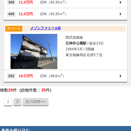
2
308
11.4万円
2DK（45.35ｍ
）
2
408
11.4万円
2DK（45.35ｍ
）
メゾンファミールB
アパート
西武池袋線
石神井公園駅
/ 徒歩13分
1994年3月 / 2階建
東京都練馬区谷原5丁目
2
202
10.5万円
2DK（48.6ｍ
）
棟数
29
件 (総物件数：
35
件)
1
2
次の20件>>
条件を絞り込む