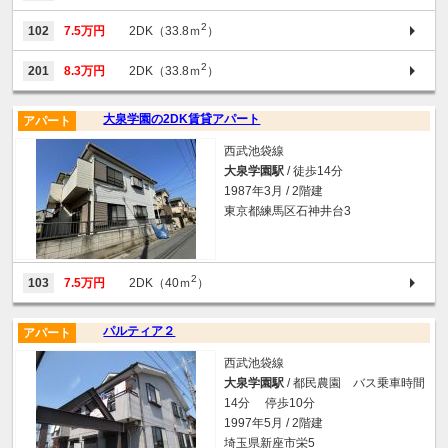
2
102
7.5万円
2DK（33.8ｍ
）
2
201
8.3万円
2DK（33.8ｍ
）
大泉学園の2DK賃貸アパート
アパート
西武池袋線
大泉学園駅
/ 徒歩14分
1987年3月 / 2階建
東京都練馬区石神井台3
2
103
7.5万円
2DK（40ｍ
）
パルティア２
アパート
西武池袋線
大泉学園駅
/ 都民農園 バス乗車時間
14分 停歩10分
1997年5月 / 2階建
埼玉県新座市栄5