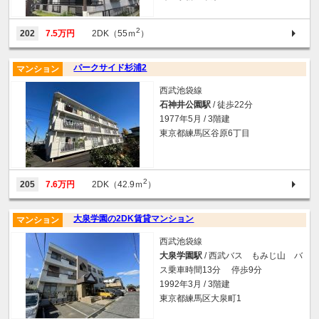
2
202
7.5万円
2DK（55ｍ
）
パークサイド杉浦2
マンション
西武池袋線
石神井公園駅
/ 徒歩22分
1977年5月 / 3階建
東京都練馬区谷原6丁目
2
205
7.6万円
2DK（42.9ｍ
）
大泉学園の2DK賃貸マンション
マンション
西武池袋線
大泉学園駅
/ 西武バス もみじ山 バ
ス乗車時間13分 停歩9分
1992年3月 / 3階建
東京都練馬区大泉町1