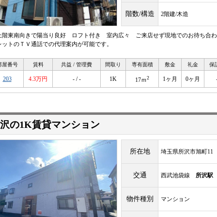
階数/構造
2階建/木造
上階東南向きで陽当り良好 ロフト付き 室内広々 ご来店せず現地でのお待ち合わ
レットのＴＶ通話での代理案内が可能です。
部屋番号
賃料
共益 / 管理費
間取り
専有面積
敷金
礼金
保
2
203
4.3万円
- / -
1K
1ヶ月
0ヶ月
17ｍ
沢の1K賃貸マンション
所在地
埼玉県所沢市旭町11
交通
西武池袋線
所沢駅
物件種別
マンション