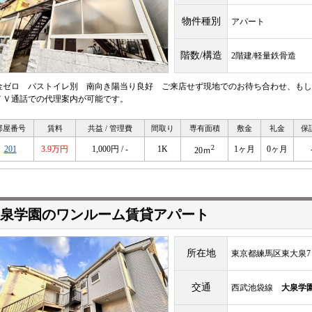
物件種別
アパート
階数/構造
2階建/軽量鉄骨造
金ゼロ バストイレ別 南向き陽当り良好 ご来店せず現地でのお待ち合わせ、もし
ＴＶ通話での代理案内が可能です。
部屋番号
賃料
共益 / 管理費
間取り
専有面積
敷金
礼金
保
2
201
3.9万円
1,000円 / -
1K
1ヶ月
0ヶ月
20ｍ
泉学園のワンルーム賃貸アパート
所在地
東京都練馬区東大泉7
交通
西武池袋線
大泉学