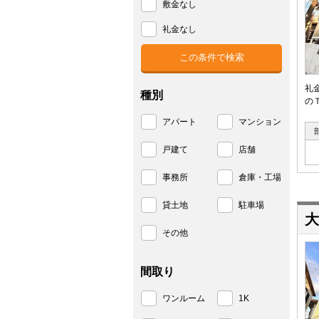
敷金なし
礼金なし
礼
種別
の
アパート
マンション
戸建て
店舗
事務所
倉庫・工場
貸土地
駐車場
大
その他
間取り
ワンルーム
1K