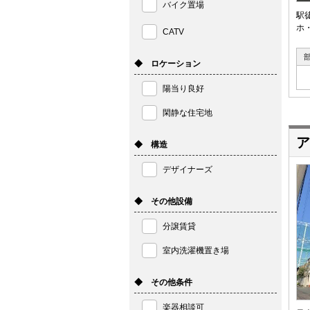
バイク置場
駅
ホ
CATV
◆ ロケーション
陽当り良好
閑静な住宅地
ア
◆ 構造
デザイナーズ
◆ その他設備
分譲賃貸
室内洗濯機置き場
◆ その他条件
楽器相談可