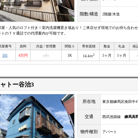
階数/構造
2階建/木造
部屋・人気のロフト付き！室内洗濯機置き場あり！ご来店せず現地でのお待ち合わせ
ットのＴＶ通話での代理案内が可能です。
部屋番号
賃料
共益 / 管理費
間取り
専有面積
敷金
礼金
保
2
101
4万円
- / -
1K
1ヶ月
1ヶ月
14.4ｍ
ャトー谷治3
所在地
東京都練馬区南田中4
交通
西武池袋線
練馬高
物件種別
アパート