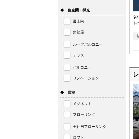
◆ 住空間・採光
宅
最上階
ト
角部屋
ルーフバルコニー
テラス
バルコニー
レ
リノベーション
◆ 居室
メゾネット
フローリング
全住居フローリング
ロフト