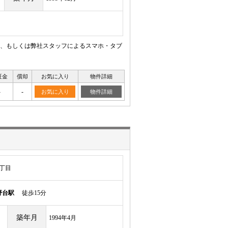
、もしくは弊社スタッフによるスマホ・タブ
証金
償却
お気に入り
物件詳細
-
-
お気に入り
物件詳細
丁目
野台駅
徒歩15分
築年月
1994年4月