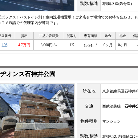
階数/構造
3階建/S造(鉄骨造)
配ボックス！バストイレ別！室内洗濯機置場！ご来店せず現地でのお待ち合わせ、も
のＴＶ通話での代理案内が可能です。
部屋番号
賃料
共益 / 管理費
間取り
専有面積
敷金
礼金
保
2
106
4.7万円
3,000円 / -
1K
0ヶ月
0ヶ月
19.84ｍ
ヂオンス石神井公園
所在地
東京都練馬区石神井町
交通
西武池袋線
石神井
物件種別
マンション
階数/構造
3階建/RC造(鉄筋コ