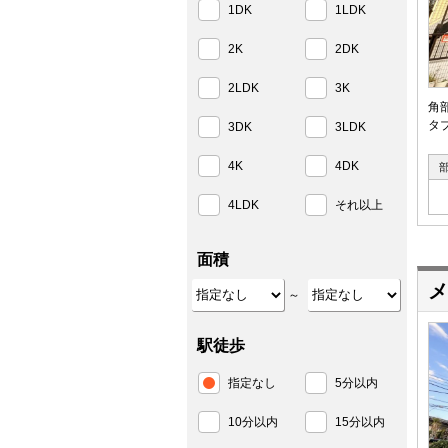
1DK
1LDK
2K
2DK
2LDK
3K
角
タ
3DK
3LDK
4K
4DK
4LDK
それ以上
面積
メ
～
駅徒歩
指定なし
5分以内
10分以内
15分以内