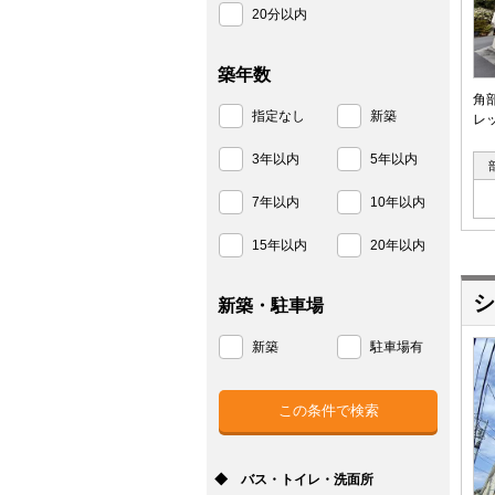
20分以内
築年数
角
指定なし
新築
レ
3年以内
5年以内
7年以内
10年以内
15年以内
20年以内
シ
新築・駐車場
新築
駐車場有
◆ バス・トイレ・洗面所