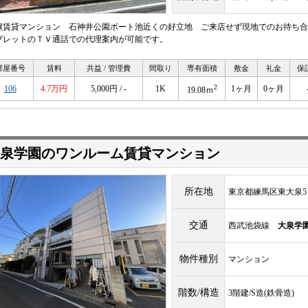
譲賃貸マンション 石神井公園ボート池近くの好立地 ご来店せず現地でのお待ち合
ブレットのＴＶ通話での代理案内が可能です。
部屋番号
賃料
共益 / 管理費
間取り
専有面積
敷金
礼金
保
2
106
4.7万円
5,000円 / -
1K
1ヶ月
0ヶ月
19.08ｍ
泉学園のワンルーム賃貸マンション
所在地
東京都練馬区東大泉5
交通
西武池袋線
大泉学
物件種別
マンション
階数/構造
3階建/S造(鉄骨造)