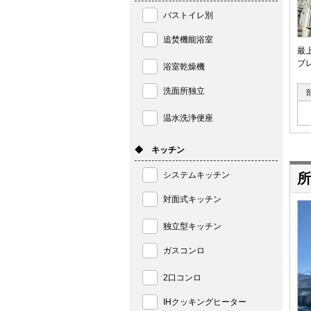
バストイレ別
追焚機能浴室
最
ブ
浴室乾燥機
洗面所独立
温水洗浄便座
◆ キッチン
システムキッチン
所
対面式キッチン
独立型キッチン
ガスコンロ
2口コンロ
IHクッキングヒーター