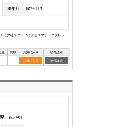
築年月
1976年11月
くは弊社スタッフによるスマホ・タブレット
証金
償却
お気に入り
物件詳細
-
-
お気に入り
物件詳細
園駅
徒歩14分