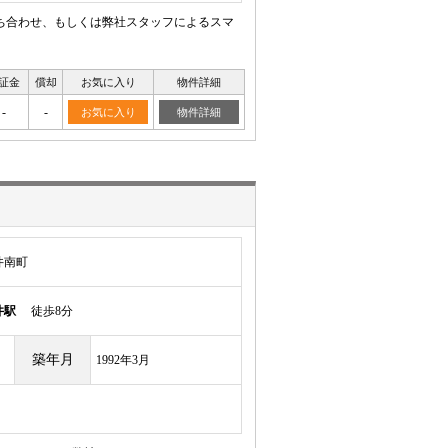
ち合わせ、もしくは弊社スタッフによるスマ
証金
償却
お気に入り
物件詳細
-
-
お気に入り
物件詳細
井南町
井駅
徒歩8分
築年月
1992年3月