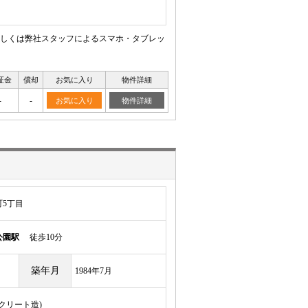
しくは弊社スタッフによるスマホ・タブレッ
証金
償却
お気に入り
物件詳細
-
-
お気に入り
物件詳細
5丁目
公園駅
徒歩10分
築年月
1984年7月
ンクリート造)