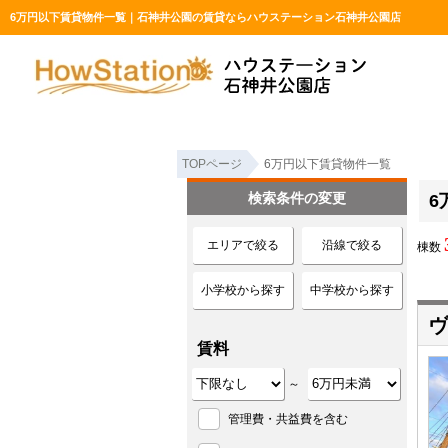
6万円以下賃貸物件一覧｜石神井公園の賃貸ならハウステーション石神井公園店
TOPページ
6万円以下賃貸物件一覧
検索条件の変更
6
エリアで絞る
沿線で絞る
棟数
小学校から探す
中学校から探す
ヴ
賃料
～
管理費・共益費を含む