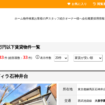
お気に入り
閲覧
ホーム
物件検索
お客様の声
スタッフ紹介
オーナー様へ
会社概要
採用情報
万円以下賃貸物件一覧
33
33
件 (総部屋数：
件)
表示件数
ィラ石神井台
所在地
東京都練馬区石神井台
交通
西武池袋線
大泉学