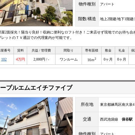
物件種別
アパート
階数/構造
地上2階建/地下1階建
部屋2面採光！陽当り良好！収納に便利なロフト付き！ご来店せず現地でのお待ち合
ブレットのＴＶ通話での代理案内が可能です。
部屋番号
賃料
共益 / 管理費
間取り
専有面積
敷金
礼金
保
2
102
4万円
2,000円 / -
ワンルーム
0ヶ月
0ヶ月
16ｍ
ープルエムエイチファイブ
所在地
東京都練馬区南大泉4
交通
西武池袋線
保谷駅
物件種別
アパート