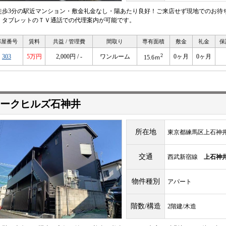
徒歩3分の駅近マンション・敷金礼金なし・陽あたり良好！ご来店せず現地でのお待
・タブレットのＴＶ通話での代理案内が可能です。
部屋番号
賃料
共益 / 管理費
間取り
専有面積
敷金
礼金
保
2
303
5万円
2,000円 / -
ワンルーム
0ヶ月
0ヶ月
15.6ｍ
ークヒルズ石神井
所在地
東京都練馬区上石神
交通
西武新宿線
上石神
物件種別
アパート
階数/構造
2階建/木造